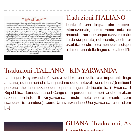
Traduzioni ITALIANO 
L’urdu è una lingua che ricopre 
internazionale, forse meno nota ris
rinomate, ma comunque davvero estrem
l’urdu sia parlato, nel mondo, addirittu
esorbitante che però non desta stupo
all’hindi, una delle lingue ufficiali dell’In
Traduzioni ITALIANO - KINYARWANDA
La lingua Kinyarwanda è senza dubbio una delle più importanti ling
africane, ed i numeri che la riguardano sono notevoli: sono ben 7,5 milioni 
persone che la utilizzano come prima lingua, distribuite tra il Rwanda, 
Repubblica Democratica del Congo e, in percentuali minori, anche in alcu
nazioni limitrofe. Il Kinyarwanda, anche noto semplicemente co
rwandese (o ruandese), come Urunyarwanda o Orunyarwanda, è un idio
[...]
GHANA: Traduzioni, Ass
Legalizzazioni