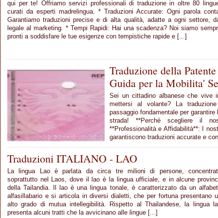
qui per te! Offriamo servizi professionali di traduzione in oltre 80 lingu
curati da esperti madrelingua. * Traduzioni Accurate: Ogni parola cont
Garantiamo traduzioni precise e di alta qualità, adatte a ogni settore, d
legale al marketing. * Tempi Rapidi: Hai una scadenza? Noi siamo semp
pronti a soddisfare le tue esigenze con tempistiche rapide e [...]
Traduzione della Patent
Guida per la Mobilita' S
Sei un cittadino albanese che vive i
mettersi al volante? La traduzion
passaggio fondamentale per garantire la
strada! **Perché scegliere il no
**Professionalità e Affidabilità**: I nos
garantiscono traduzioni accurate e confo
Traduzioni ITALIANO - LAO
La lingua Lao è parlata da circa tre milioni di persone, concentra
soprattutto nel Laos, dove il lao è la lingua ufficiale, e in alcune provin
della Tailandia. Il lao è una lingua tonale, è caratterizzato da un alfabe
alfasillabario e si articola in diversi dialetti, che per fortuna presentano 
alto grado di mutua intellegibilità. Rispetto al Thailandese, la lingua l
presenta alcuni tratti che la avvicinano alle lingue [...]