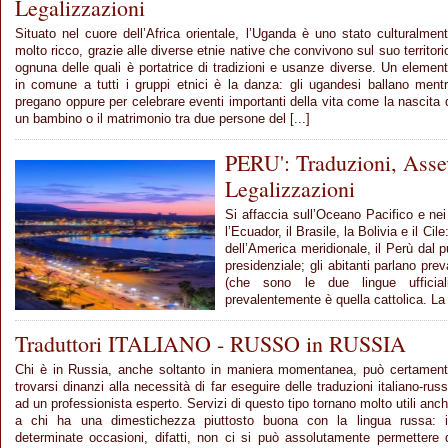
Legalizzazioni
Situato nel cuore dell’Africa orientale, l’Uganda è uno stato culturalmen
molto ricco, grazie alle diverse etnie native che convivono sul suo territori
ognuna delle quali è portatrice di tradizioni e usanze diverse. Un elemen
in comune a tutti i gruppi etnici è la danza: gli ugandesi ballano ment
pregano oppure per celebrare eventi importanti della vita come la nascita 
un bambino o il matrimonio tra due persone del [...]
PERU': Traduzioni, Asse
Legalizzazioni
Si affaccia sull’Oceano Pacifico e ne
l’Ecuador, il Brasile, la Bolivia e il Cil
dell’America meridionale, il Perù dal p
presidenziale; gli abitanti parlano pr
(che sono le due lingue ufficial
prevalentemente è quella cattolica. La 
Traduttori ITALIANO - RUSSO in RUSSIA
Chi è in Russia, anche soltanto in maniera momentanea, può certamen
trovarsi dinanzi alla necessità di far eseguire delle traduzioni italiano-rus
ad un professionista esperto. Servizi di questo tipo tornano molto utili anc
a chi ha una dimestichezza piuttosto buona con la lingua russa: 
determinate occasioni, difatti, non ci si può assolutamente permettere 