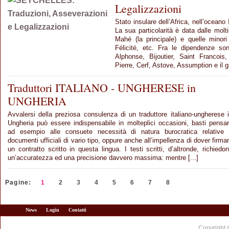
Legalizzazioni
Stato insulare dell’Africa, nell’oceano
La sua particolarità è data dalle mo
Mahé (la principale) e quelle minor
Félicité, etc. Fra le dipendenze son
Alphonse, Bijoutier, Saint Francois
Pierre, Cerf, Astove, Assumption e il g
Traduttori ITALIANO - UNGHERESE in
UNGHERIA
Avvalersi della preziosa consulenza di un traduttore italiano-ungherese 
Ungheria può essere indispensabile in molteplici occasioni, basti pensa
ad esempio alle consuete necessità di natura burocratica relative
documenti ufficiali di vario tipo, oppure anche all’impellenza di dover firma
un contratto scritto in questa lingua. I testi scritti, d’altronde, richiedo
un’accuratezza ed una precisione davvero massima: mentre [...]
Pagine:
1
2
3
4
5
6
7
8
News
Login
Contatti
Copyright 