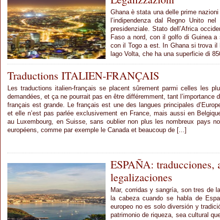
Ghana è stata una delle prime nazioni 
l’indipendenza dal Regno Unito nel
presidenziale. Stato dell’Africa occide
Faso a nord, con il golfo di Guinea a
con il Togo a est. In Ghana si trova il 
lago Volta, che ha una superficie di 850
Traductions ITALIEN-FRANÇAIS
Les traductions italien-français se placent sûrement parmi celles les pl
demandées, et ça ne pourrait pas en être différemment, tant l’importance 
français est grande. Le français est une des langues principales d’Europ
et elle n’est pas parlée exclusivement en France, mais aussi en Belgiqu
au Luxembourg, en Suisse, sans oublier non plus les nombreux pays n
européens, comme par exemple le Canada et beaucoup de [...]
ESPAÑA: traducciones, a
legalizaciones
Mar, corridas y sangría, son tres de 
la cabeza cuando se habla de Espa
europeo no es solo diversión y tradici
patrimonio de riqueza, sea cultural qu