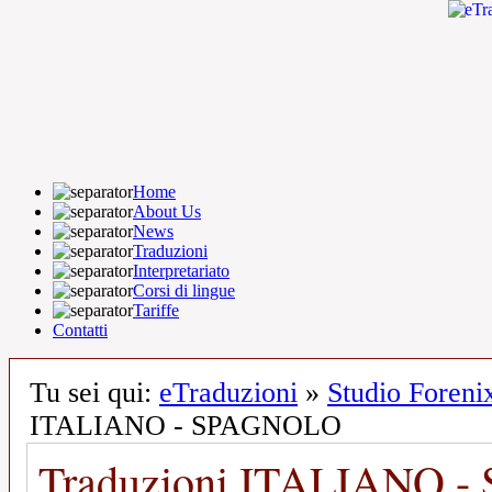
Home
About Us
News
Traduzioni
Interpretariato
Corsi di lingue
Tariffe
Contatti
Tu sei qui:
eTraduzioni
»
Studio Foren
ITALIANO - SPAGNOLO
Traduzioni ITALIANO 