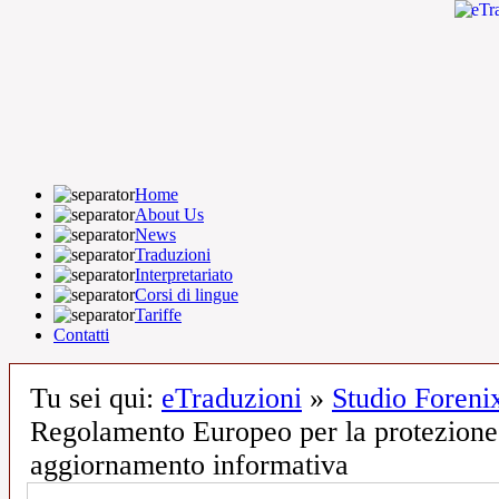
Home
About Us
News
Traduzioni
Interpretariato
Corsi di lingue
Tariffe
Contatti
Tu sei qui:
eTraduzioni
»
Studio Foren
Regolamento Europeo per la protezione d
aggiornamento informativa