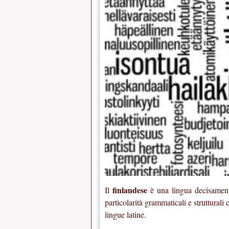
finlandese
Il
è una lingua decisament
particolarità grammaticali e strutturali c
lingue latine.