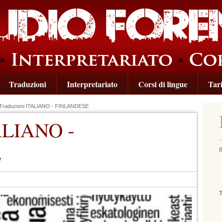
Traduzioni
Interpretariato
Corsi di lingue
Tari
Traduzioni ITALIANO - FINLANDESE
TALIANO -
E
I
(
T