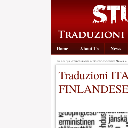
Home
About Us
News
Tu sei qui:
eTraduzioni
»
Studio Forenix News
» 
Traduzioni I
FINLANDES