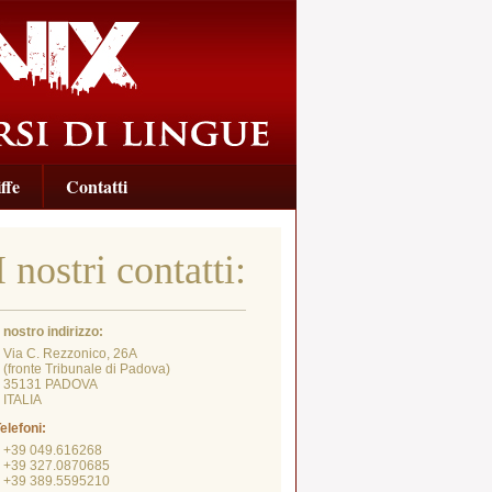
ffe
Contatti
I nostri contatti:
l nostro indirizzo:
Via C. Rezzonico, 26A
fronte Tribunale di Padova)
35131 PADOVA
ITALIA
elefoni:
+39 049.616268
+39 327.0870685
+39 389.5595210