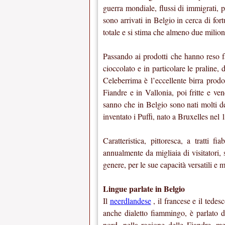
guerra mondiale, flussi di immigrati, p
sono arrivati in Belgio in cerca di for
totale e si stima che almeno due milion
Passando ai prodotti che hanno reso 
cioccolato e in particolare le praline,
Celeberrima è l’eccellente birra prodo
Fiandre e in Vallonia, poi fritte e ve
sanno che in Belgio sono nati molti de
inventato i Puffi, nato a Bruxelles nel 
Caratteristica, pittoresca, a tratti f
annualmente da migliaia di visitatori, 
genere, per le sue capacità versatili e 
Lingue parlate in Belgio
Il
neerdlandese
, il francese e il tedes
anche dialetto fiammingo, è parlato d
nord, nella regione delle Fiandre, m