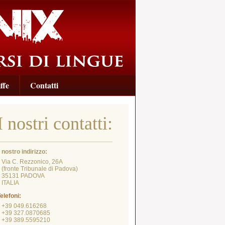
ffe
Contatti
I nostri contatti:
l nostro indirizzo:
Via C. Rezzonico, 26A
fronte Tribunale di Padova)
35131 PADOVA
ITALIA
elefoni:
+39 049.616268
+39 327.0870685
+39 389.5595210