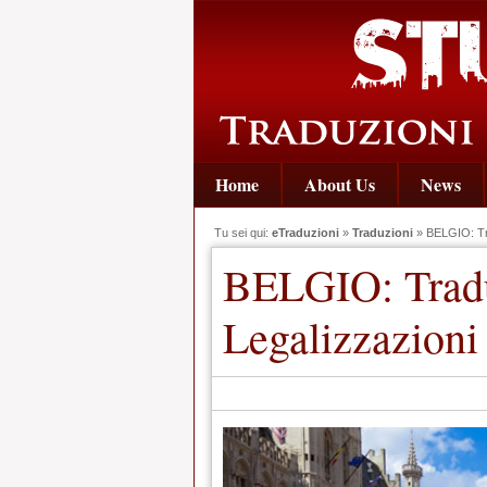
Home
About Us
News
Tu sei qui:
eTraduzioni
»
Traduzioni
» BELGIO: Tra
BELGIO: Tradu
Legalizzazioni