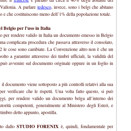
 Vallonia. A parlare
tedesco
, invece, sono i belgi che abitano
 e che costituiscono meno dell’1% della popolazione totale.
l Belgio per l’uso in Italia
o per rendere valido in Italia un documento emesso in Belgio
e una complicata procedura che passava attraverso il consolato,
2 le cose sono cambiate. La Convenzione altro non è che un
lto a garantire attraverso dei timbri ufficiali, la validità del
può avvenire sul documento originale oppure in un foglio in
il documento viene sottoposto a più controlli relativi alla sua
per verificare che le rispetti. Una volta fatto questo, si può
ggi, per rendere valido un documento belga all’interno dei
 autorità competenti, generalmente al Ministero degli Esteri, e
 timbro detto appunto, apostilla.
STUDIO FORENIX
rto dallo
è, quindi, fondamentale per