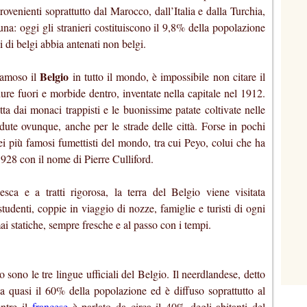
rovenienti soprattutto dal Marocco, dall’Italia e dalla Turchia,
tuna: oggi gli stranieri costituiscono il 9,8% della popolazione
i di belgi abbia antenati non belgi.
Belgio
famoso il
in tutto il mondo, è impossibile non citare il
 dure fuori e morbide dentro, inventate nella capitale nel 1912.
tta dai monaci trappisti e le buonissime patate coltivate nelle
ndute ovunque, anche per le strade delle città. Forse in pochi
i più famosi fumettisti del mondo, tra cui Peyo, colui che ha
1928 con il nome di Pierre Culliford.
iabesca e a tratti rigorosa, la terra del Belgio viene visitata
studenti, coppie in viaggio di nozze, famiglie e turisti di ogni
mai statiche, sempre fresche e al passo con i tempi.
co sono le tre lingue ufficiali del Belgio. Il neerdlandese, detto
a quasi il 60% della popolazione ed è diffuso soprattutto al
entre il
francese
è parlato da circa il 40% degli abitanti del