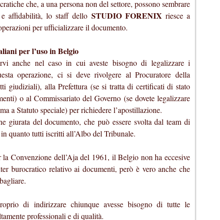
ocratiche che, a una persona non del settore, possono sembrare
STUDIO FORENIX
e affidabilità, lo staff dello
riesce a
e operazioni per ufficializzare il documento.
aliani per l’uso in Belgio
vi anche nel caso in cui aveste bisogno di legalizzare i
esta operazione, ci si deve rivolgere al Procuratore della
i giudiziali), alla Prefettura (se si tratta di certificati di stato
cumenti) o al Commissariato del Governo (se dovete legalizzare
 a Statuto speciale) per richiedere l’apostillazione.
ne giurata del documento, che può essere svolta dal team di
 in quanto tutti iscritti all’Albo del Tribunale.
r la Convenzione dell’Aja del 1961, il Belgio non ha eccesive
iter burocratico relativo ai documenti, però è vero anche che
bagliare.
oprio di indirizzare chiunque avesse bisogno di tutte le
ltamente professionali e di qualità.