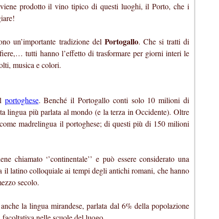
 viene prodotto il vino tipico di questi luoghi, il Porto, che i
iare!
Portogallo
cono un’importante tradizione del
. Che si tratti di
 fiere,… tutti hanno l’effetto di trasformare per giorni interi le
olti, musica e colori.
il
portoghese
. Benché il Portogallo conti solo 10 milioni di
nta lingua più parlata al mondo (e la terza in Occidente). Oltre
 come madrelingua il portoghese; di questi più di 150 milioni
iene chiamato ‘’continentale’’ e può essere considerato una
 il latino colloquiale ai tempi degli antichi romani, che hanno
mezzo secolo.
 anche la lingua mirandese, parlata dal 6% della popolazione
facoltativa nelle scuole del luogo.