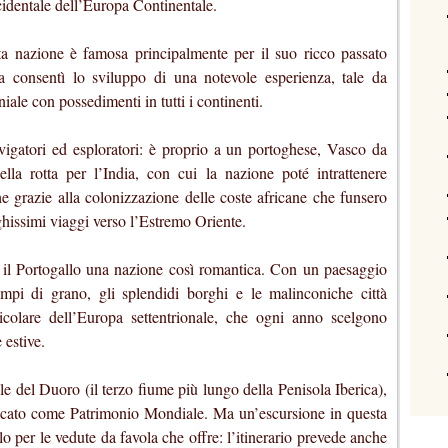
cidentale dell’Europa Continentale.
ta nazione è famosa principalmente per il suo ricco passato
a consentì lo sviluppo di una notevole esperienza, tale da
ale con possedimenti in tutti i continenti.
avigatori ed esploratori: è proprio a un portoghese, Vasco da
lla rotta per l’India, con cui la nazione poté intrattenere
e grazie alla colonizzazione delle coste africane che funsero
ghissimi viaggi verso l’Estremo Oriente.
 il Portogallo una nazione così romantica. Con un paesaggio
campi di grano, gli splendidi borghi e le malinconiche città
ticolare dell’Europa settentrionale, che ogni anno scelgono
 estive.
e del Duoro (il terzo fiume più lungo della Penisola Iberica),
ificato come Patrimonio Mondiale. Ma un’escursione in questa
lo per le vedute da favola che offre: l’itinerario prevede anche