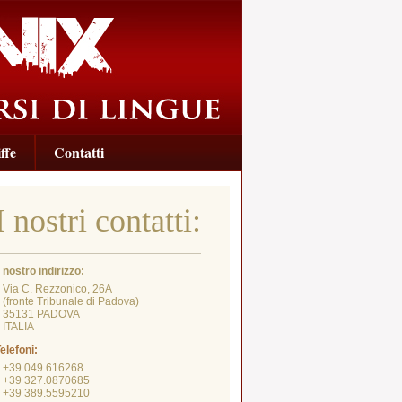
ffe
Contatti
I nostri contatti:
l nostro indirizzo:
Via C. Rezzonico, 26A
fronte Tribunale di Padova)
35131 PADOVA
ITALIA
elefoni:
+39 049.616268
+39 327.0870685
+39 389.5595210