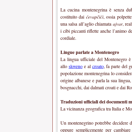
La cucina montenegrina è senza dubbi
costituito dai
ćevapčići
, ossia polpett
una salsa all’aglio chiamata
ajvar
, rea
i cibi piccanti riflette anche l’animo 
cordiale.
Lingue parlate a Montenegro
La lingua ufficiale del Montenegro è
allo
sloveno
e al
croato
, fa parte del 
popolazione montenegrina lo considera
origine albanese e parla la sua lingua
bosgnacchi, dai dalmati croati e dai Ro
Traduzioni ufficiali dei documenti mo
La vicinanza geografica tra Italia e Mo
Un montenegrino potrebbe decidere di s
oppure semplicemente per cambiare d