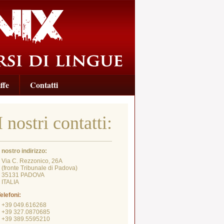
ffe
Contatti
I nostri contatti:
l nostro indirizzo:
Via C. Rezzonico, 26A
fronte Tribunale di Padova)
35131 PADOVA
ITALIA
elefoni:
+39 049.616268
+39 327.0870685
+39 389.5595210