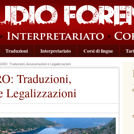
Traduzioni
Interpretariato
Corsi di lingue
Tari
: Traduzioni, Asseverazioni e Legalizzazioni
 Traduzioni,
e Legalizzazioni
I
(
T