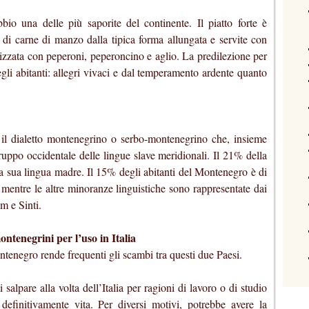
o una delle più saporite del continente. Il piatto forte è
e di carne di manzo dalla tipica forma allungata e servite con
lizzata con peperoni, peperoncino e aglio. La predilezione per
degli abitanti: allegri vivaci e dal temperamento ardente quanto
 il dialetto montenegrino o serbo-montenegrino che, insieme
gruppo occidentale delle lingue slave meridionali. Il 21% della
 sua lingua madre. Il 15% degli abitanti del Montenegro è di
, mentre le altre minoranze linguistiche sono rappresentate dai
m e Sinti.
ntenegrini per l’uso in Italia
ntenegro rende frequenti gli scambi tra questi due Paesi.
alpare alla volta dell’Italia per ragioni di lavoro o di studio
efinitivamente vita. Per diversi motivi, potrebbe avere la