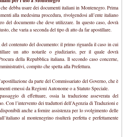
taliani per l’uso a Montenegro
o che debba usare dei documenti italiani in Montenegro. Prima
cumenti alla medesima procedura, rivolgendosi all’ente italiano
retro del documento che deve utilizzare. In questo caso, dovrà
giusto, che varia a seconda del tipo di atto da far apostillare.
a del contenuto del documento: il primo riguarda il caso in cui
tillare un atto notarile o giudiziario, per il quale dovrà
 Procura della Repubblica italiana. Il secondo caso concerne,
mministrativi, compito che spetta alla Prefettura.
 l’apostillazione da parte del Commissariato del Governo, che è
umenti emessi da Regioni Autonome o a Statuto Speciale.
passaggio di effettuare, ossia la traduzione asseverata del
o. Con l’intervento dei traduttori dell’Agenzia di Traduzioni e
 disponibili anche a fornire assistenza per lo svolgimento delle
all’italiano al montenegrino risulterà perfetta e perfettamente