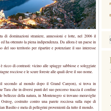
E
a di dominazioni straniere, annessioni e lotte, nel 2006 il
a ed ha ottenuto la piena indipendenza. Da allora è un paese in
o del suo territorio per ripartire e potenziare il suo interesse
è ricco di contrasti: vicino alle spiagge sabbiose e soleggiate
ontagne rocciose e le scure foreste alle quali deve il suo nome.
 il secondo al mondo dopo il Grand Canyon), si trova in
e Tara che in diversi punti del suo percorso traccia il confine
le bellezze della natura, in Montenegro si trovano meraviglie
 Ostrog, costruito contro una parete rocciosa sulla rupe di
n Basilio e meta di pellegrini provenienti da tutto il mondo.