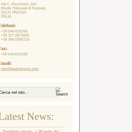
Via C. Rezzonico, 26A
fronte Tribunale di Padova)
35131 PADOVA
ITALIA
Telefoni:
+39 049.616268
+39 327.0870685
+39 389.5595210
Fax:
+39 049.616268
Email:
info@studioforenix.com
Latest News:
Traduttori giurati - a 30 metri dal