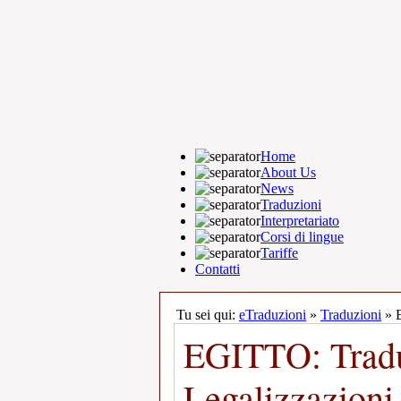
Home
About Us
News
Traduzioni
Interpretariato
Corsi di lingue
Tariffe
Contatti
Tu sei qui:
eTraduzioni
»
Traduzioni
» E
EGITTO: Tradu
Legalizzazioni