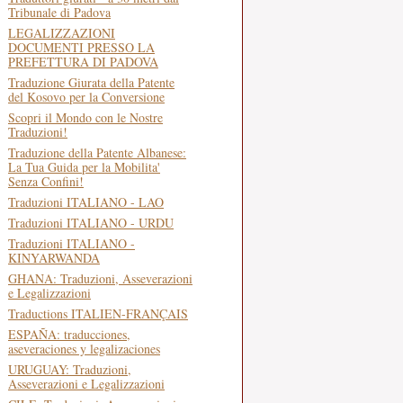
Tribunale di Padova
LEGALIZZAZIONI
DOCUMENTI PRESSO LA
PREFETTURA DI PADOVA
Traduzione Giurata della Patente
del Kosovo per la Conversione
Scopri il Mondo con le Nostre
Traduzioni!
Traduzione della Patente Albanese:
La Tua Guida per la Mobilita'
Senza Confini!
Traduzioni ITALIANO - LAO
Traduzioni ITALIANO - URDU
Traduzioni ITALIANO -
KINYARWANDA
GHANA: Traduzioni, Asseverazioni
e Legalizzazioni
Traductions ITALIEN-FRANÇAIS
ESPAÑA: traducciones,
aseveraciones y legalizaciones
URUGUAY: Traduzioni,
Asseverazioni e Legalizzazioni