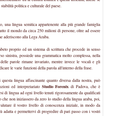
tabilità politica e culturale del paese.
abo, una lingua semitica appartenente alla più grande famiglia
 tutto il mondo da circa 250 milioni di persone, oltre ad essere
i che aderiscono alla Lega Araba.
fabeto proprio ed un sistema di scrittura che procede in senso
erso sinistra, possiede una grammatica molto complessa, nella
delle parole rimane invariato, mentre invece le vocali e gli
care le varie funzioni della parola all'interno della frase.
i questa lingua affascinante quanto diversa dalla nostra, può
Studio Forenix
duzioni ed interpretariato
di Padova, che è
si di lingua ad ogni livello tenuti rigorosamente da qualificati
o che non iniziassero da zero lo studio della lingua araba, poi,
valutare il vostro livello di conoscenza iniziale, in modo da
iù adatta e permettervi di progredire di pari passo con i vostri