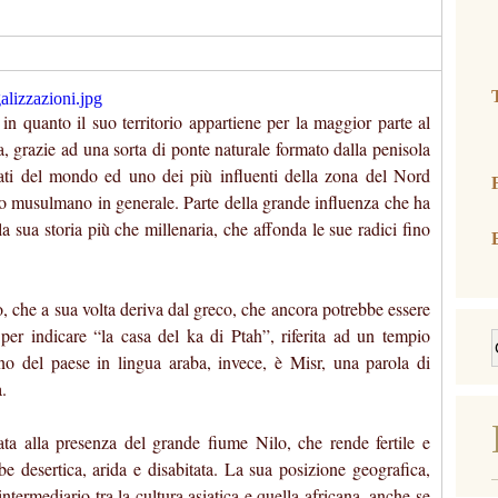
(
 in quanto il suo territorio appartiene per la maggior parte al
a, grazie ad una sorta di ponte naturale formato dalla penisola
ati del mondo ed uno dei più influenti della zona del Nord
o musulmano in generale. Parte della grande influenza che ha
a sua storia più che millenaria, che affonda le sue radici fino
no, che a sua volta deriva dal greco, che ancora potrebbe essere
 per indicare “la casa del ka di Ptah”, riferita ad un tempio
o del paese in lingua araba, invece, è Misr, una parola di
.
gata alla presenza del grande fiume Nilo, che rende fertile e
bbe desertica, arida e disabitata. La sua posizione geografica,
ntermediario tra la cultura asiatica e quella africana, anche se