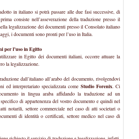
dotto in italiano si potrà passare alle due fasi successive, di
 prima consiste nell’asseverazione della traduzione presso il
nella legalizzazione dei documenti presso il Consolato italiano
aggi, i documenti sono pronti per l’uso in Italia.
ni per l’uso in Egitto
ilizzare in Egitto dei documenti italiani, occorre attuare la
ro la legalizzazione.
raduzione dall’italiano all’arabo del documento, rivolgendovi
Studio Forenix
ni ed interpretariato specializzata come
. Ci
documento in lingua araba affidando la traduzione ad un
re specifico di appartenenza del vostro documento e quindi nel
atti notarili, settore commerciale nel caso di atti societari o
ocumenti di identità o certificati, settore medico nel caso di
ne richiesto il servizio di traduzione e legalizzazione, infatti,