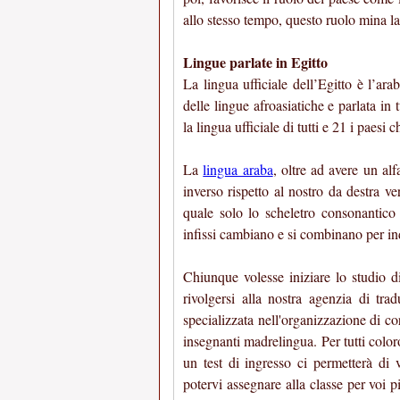
allo stesso tempo, questo ruolo mina la s
Lingue parlate in Egitto
La lingua ufficiale dell’Egitto è l’ar
delle lingue afroasiatiche e parlata in
la lingua ufficiale di tutti e 21 i paes
La
lingua araba
, oltre ad avere un al
inverso rispetto al nostro da destra v
quale solo lo scheletro consonantico 
infissi cambiano e si combinano per indi
Chiunque volesse iniziare lo studio d
rivolgersi alla nostra agenzia di tra
specializzata nell'organizzazione di cor
insegnanti madrelingua. Per tutti color
un test di ingresso ci permetterà di 
potervi assegnare alla classe per voi p