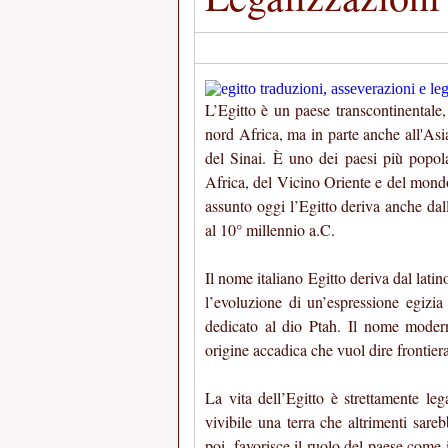
L’Egitto è un paese transcontinentale,
nord Africa, ma in parte anche all'Asi
del Sinai. È uno dei paesi più popol
Africa, del Vicino Oriente e del mond
assunto oggi l’Egitto deriva anche dall
al 10° millennio a.C.
Il nome italiano Egitto deriva dal lati
l’evoluzione di un’espressione egizia
dedicato al dio Ptah. Il nome modern
origine accadica che vuol dire frontiera
La vita dell’Egitto è strettamente le
vivibile una terra che altrimenti sare
poi, favorisce il ruolo del paese come i