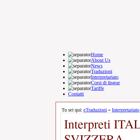
Home
About Us
News
Traduzioni
Interpretariato
Corsi di lingue
Tariffe
Contatti
Tu sei qui:
eTraduzioni
»
Interpretariato
Interpreti I
SVIZZERA