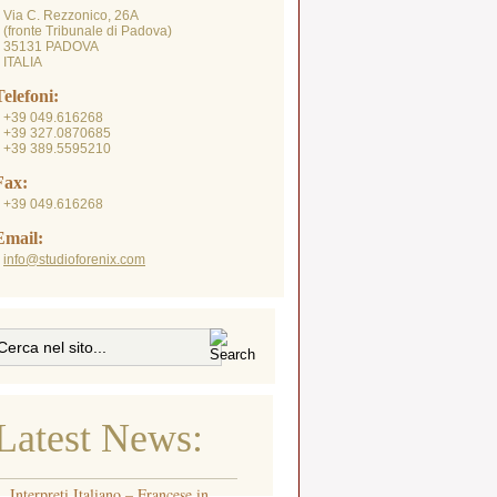
Via C. Rezzonico, 26A
fronte Tribunale di Padova)
35131 PADOVA
ITALIA
Telefoni:
+39 049.616268
+39 327.0870685
+39 389.5595210
Fax:
+39 049.616268
Email:
info@studioforenix.com
Latest News:
Interpreti Italiano – Francese in