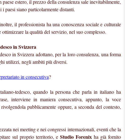
 un paese estero, il prezzo della consulenza sale inevitabilmente,
i i paesi siano particolarmente distanti.
 inoltre, il professionista ha una conoscenza sociale e culturale
ottimizzare la qualità del servizio, nel suo complesso.
tedesco in Svizzera
tedesco in Svizzera adottano, per la loro consulenza, una forma
hi utilizzi, negli ambiti più diversi.
rpretariato in consecutiva
?
 italiano-tedesco, quando la persona che parla in italiano ha
ase, interviene in maniera consecutiva, appunto, la voce
e, rivolgendola pubblicamente oppure, a seconda del contesto,
zzata nei meeting e nei congressi internazionali, eventi che la
Studio Forenix
pitare sul proprio territorio, e
ha già fornito