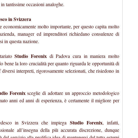
a in tantissime occasioni analoghe.
desco in Svizzera
se economicamente molto importante, per questo capita molto
’azienda, manager ed imprenditori richiedano consulenze di
rsi in questa nazione.
Studio Forenix
tariato
di Padova cura in maniera molto
 bene la loro crucialità per quanto riguarda le opportunità di
ff diversi interpreti, rigorosamente selezionati, che risiedono in
udio Forenix
sceglie di adottare un approccio metodologico
o anni ed anni di esperienza, è certamente il migliore per
Studio Forenix
no-tedesco in Svizzera che impiega
, infatti,
ssionale all’insegna della più accurata discrezione, dunque
à del servizio alla prolifica idea di mantenersi del tutto esterni