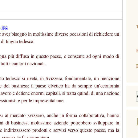
(
e aver bisogno in moltissime diverse occasioni di richiedere un
 di lingua tedesca.
lingua più diffusa in questo paese, e consente ad ogni modo di
tti i cantoni nazionali.
riato tedesco si rivela, in Svizzera, fondamentale, un menzione
ore del business: il paese elvetico ha da sempre un’economia
 lavoro e detiene enormi capitali, si tratta quindi di una nazione
sionisti e per le imprese italiane.
si al mercato svizzero, anche in forma collaborativa, hanno
ini di business; moltissime aziende potrebbero sviluppare in
e indirizzassero prodotti e servizi verso questo paese, ma la
 spesso, le fa scoraggiare.