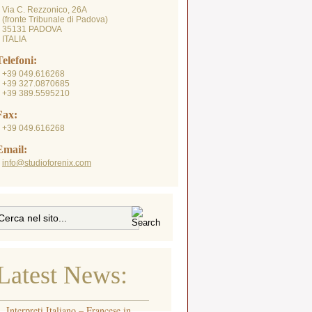
Via C. Rezzonico, 26A
fronte Tribunale di Padova)
35131 PADOVA
ITALIA
Telefoni:
+39 049.616268
+39 327.0870685
+39 389.5595210
Fax:
+39 049.616268
Email:
info@studioforenix.com
Latest News:
Interpreti Italiano – Francese in