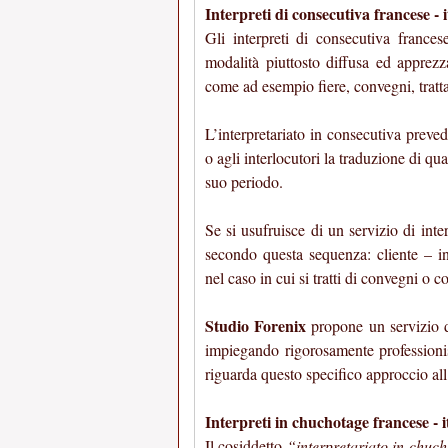
Interpreti di consecutiva francese - 
Gli interpreti di consecutiva frances
modalità piuttosto diffusa ed apprezza
come ad esempio fiere, convegni, tratta
L’interpretariato in consecutiva preved
o agli interlocutori la traduzione di q
suo periodo.
Se si usufruisce di un servizio di int
secondo questa sequenza: cliente – int
nel caso in cui si tratti di convegni o c
Studio Forenix
propone un servizio di
impiegando rigorosamente professioni
riguarda questo specifico approccio all’
Interpreti in chuchotage francese - i
Il cosiddetto
“interpretariato in chuc