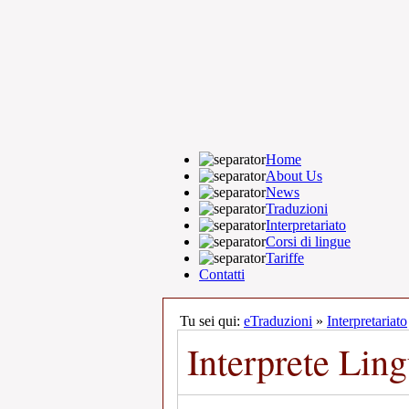
Home
About Us
News
Traduzioni
Interpretariato
Corsi di lingue
Tariffe
Contatti
Tu sei qui:
eTraduzioni
»
Interpretariato
Interprete L