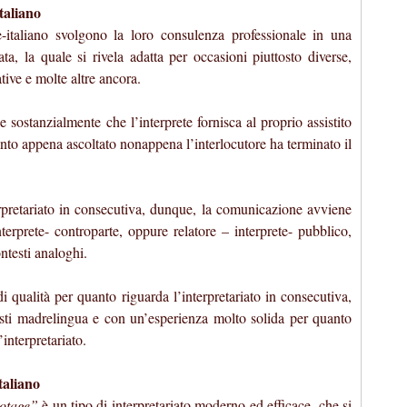
italiano
e-italiano svolgono la loro consulenza professionale in una
ta, la quale si rivela adatta per occasioni piuttosto diverse,
tive e molte altre ancora.
e sostanzialmente che l’interprete fornisca al proprio assistito
uanto appena ascoltato nonappena l’interlocutore ha terminato il
erpretariato in consecutiva, dunque, la comunicazione avviene
erprete- controparte, oppure relatore – interprete- pubblico,
ontesti analoghi.
 qualità per quanto riguarda l’interpretariato in consecutiva,
sti madrelingua e con un’esperienza molto solida per quanto
interpretariato.
taliano
hotage”
è un tipo di interpretariato moderno ed efficace, che si