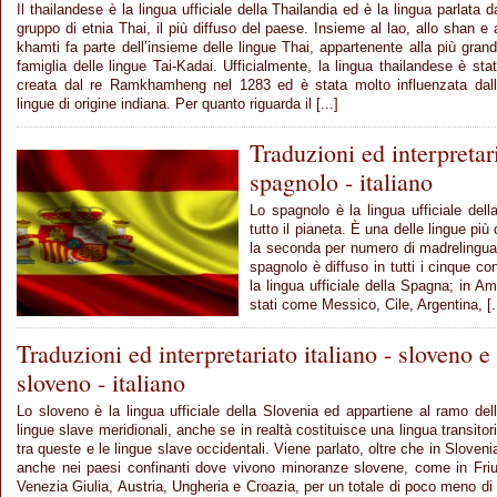
Il thailandese è la lingua ufficiale della Thailandia ed è la lingua parlata d
gruppo di etnia Thai, il più diffuso del paese. Insieme al lao, allo shan e 
khamti fa parte dell’insieme delle lingue Thai, appartenente alla più gran
famiglia delle lingue Tai-Kadai. Ufficialmente, la lingua thailandese è sta
creata dal re Ramkhamheng nel 1283 ed è stata molto influenzata dal
lingue di origine indiana. Per quanto riguarda il [...]
Traduzioni ed interpretar
spagnolo - italiano
Lo spagnolo è la lingua ufficiale dell
tutto il pianeta. È una delle lingue pi
la seconda per numero di madrelingua e
spagnolo è diffuso in tutti i cinque co
la lingua ufficiale della Spagna; in Ame
stati come Messico, Cile, Argentina, [..
Traduzioni ed interpretariato italiano - sloveno e
sloveno - italiano
Lo sloveno è la lingua ufficiale della Slovenia ed appartiene al ramo del
lingue slave meridionali, anche se in realtà costituisce una lingua transitor
tra queste e le lingue slave occidentali. Viene parlato, oltre che in Sloveni
anche nei paesi confinanti dove vivono minoranze slovene, come in Friu
Venezia Giulia, Austria, Ungheria e Croazia, per un totale di poco meno di