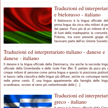
Traduzioni ed interpretari
e bielorusso - italiano
Il bielorusso è la lingua ufficiale d
prima lingua da circa otto milioni di pe
del paese. Poco più di un milione di m
di fuori della madrepatria: le comunit
Polonia, ma sono presenti gruppi di
facevano parte dell’ex Unione Sovietica.
Traduzioni ed interpretariato italiano - danese e
danese - italiano
Il danese è la lingua ufficiale della Danimarca, ma anche la seconda ling
ufficiale della Groenlandia e delle Isole Fær Øer. È parlato da poco più 
cinque milioni di persone come prima lingua e questo lo posiziona piuttos
in basso nella classifica delle lingue più diffuse, anche se comunque rient
nelle prime cento. È una lingua appartenente alla famiglia delle ling
scandinave, ovvero al ramo più settentrionale delle [...]
Traduzioni ed interpretari
greco - italiano
Il greco è la lingua ufficiale della Gr