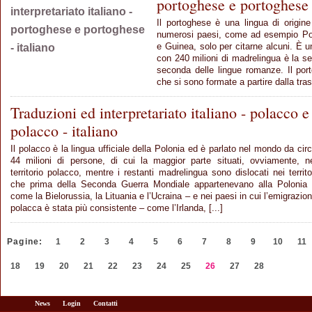
portoghese e portoghese -
Il portoghese è una lingua di origine 
numerosi paesi, come ad esempio Por
e Guinea, solo per citarne alcuni. È u
con 240 milioni di madrelingua è la ses
seconda delle lingue romanze. Il po
che si sono formate a partire dalla tras
Traduzioni ed interpretariato italiano - polacco e
polacco - italiano
Il polacco è la lingua ufficiale della Polonia ed è parlato nel mondo da cir
44 milioni di persone, di cui la maggior parte situati, ovviamente, n
territorio polacco, mentre i restanti madrelingua sono dislocati nei territo
che prima della Seconda Guerra Mondiale appartenevano alla Polonia
come la Bielorussia, la Lituania e l’Ucraina – e nei paesi in cui l’emigrazio
polacca è stata più consistente – come l’Irlanda, [...]
Pagine:
1
2
3
4
5
6
7
8
9
10
11
18
19
20
21
22
23
24
25
26
27
28
News
Login
Contatti