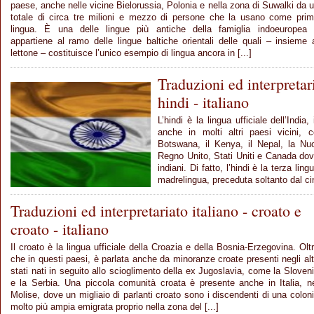
paese, anche nelle vicine Bielorussia, Polonia e nella zona di Suwalki da 
totale di circa tre milioni e mezzo di persone che la usano come pri
lingua. È una delle lingue più antiche della famiglia indoeuropea
appartiene al ramo delle lingue baltiche orientali delle quali – insieme 
lettone – costituisce l’unico esempio di lingua ancora in [...]
Traduzioni ed interpretari
hindi - italiano
L’hindi è la lingua ufficiale dell’India
anche in molti altri paesi vicini,
Botswana, il Kenya, il Nepal, la Nu
Regno Unito, Stati Uniti e Canada do
indiani. Di fatto, l’hindi è la terza li
madrelingua, preceduta soltanto dal ci
Traduzioni ed interpretariato italiano - croato e
croato - italiano
Il croato è la lingua ufficiale della Croazia e della Bosnia-Erzegovina. Olt
che in questi paesi, è parlata anche da minoranze croate presenti negli alt
stati nati in seguito allo scioglimento della ex Jugoslavia, come la Sloven
e la Serbia. Una piccola comunità croata è presente anche in Italia, n
Molise, dove un migliaio di parlanti croato sono i discendenti di una colon
molto più ampia emigrata proprio nella zona del [...]