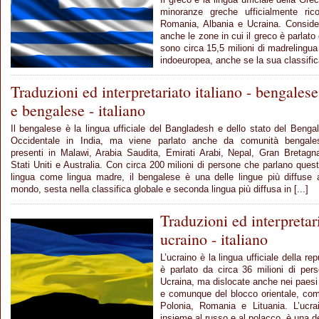
minoranze greche ufficialmente ric
Romania, Albania e Ucraina. Consider
anche le zone in cui il greco è parlato 
sono circa 15,5 milioni di madrelingua 
indoeuropea, anche se la sua classifica
Traduzioni ed interpretariato italiano - bengalese
e bengalese - italiano
Il bengalese è la lingua ufficiale del Bangladesh e dello stato del Benga
Occidentale in India, ma viene parlato anche da comunità bengale
presenti in Malawi, Arabia Saudita, Emirati Arabi, Nepal, Gran Bretagn
Stati Uniti e Australia. Con circa 200 milioni di persone che parlano ques
lingua come lingua madre, il bengalese è una delle lingue più diffuse 
mondo, sesta nella classifica globale e seconda lingua più diffusa in [...]
Traduzioni ed interpretari
ucraino - italiano
L’ucraino è la lingua ufficiale della r
è parlato da circa 36 milioni di per
Ucraina, ma dislocate anche nei paesi 
e comunque del blocco orientale, co
Polonia, Romania e Lituania. L’ucra
insieme al russo e al polacco, è una del