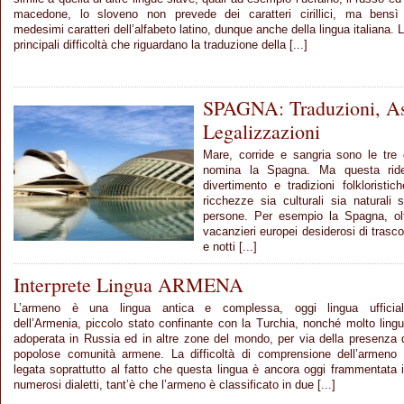
macedone, lo sloveno non prevede dei caratteri cirillici, ma bensì
medesimi caratteri dell’alfabeto latino, dunque anche della lingua italiana. 
principali difficoltà che riguardano la traduzione della [...]
SPAGNA: Traduzioni, As
Legalizzazioni
Mare, corride e sangria sono le tr
nomina la Spagna. Ma questa rid
divertimento e tradizioni folklorist
ricchezze sia culturali sia naturali
persone. Per esempio la Spagna, olt
vacanzieri europei desiderosi di trascor
e notti [...]
Interprete Lingua ARMENA
L’armeno è una lingua antica e complessa, oggi lingua ufficia
dell’Armenia, piccolo stato confinante con la Turchia, nonché molto ling
adoperata in Russia ed in altre zone del mondo, per via della presenza 
popolose comunità armene. La difficoltà di comprensione dell’armeno
legata soprattutto al fatto che questa lingua è ancora oggi frammentata 
numerosi dialetti, tant’è che l’armeno è classificato in due [...]