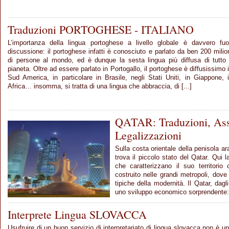
Traduzioni PORTOGHESE - ITALIANO
L’importanza della lingua portoghese a livello globale è davvero fuo
discussione: il portoghese infatti è conosciuto e parlato da ben 200 milio
di persone al mondo, ed è dunque la sesta lingua più diffusa di tutto 
pianeta. Oltre ad essere parlato in Portogallo, il portoghese è diffusissimo 
Sud America, in particolare in Brasile, negli Stati Uniti, in Giappone, 
Africa… insomma, si tratta di una lingua che abbraccia, di [...]
QATAR: Traduzioni, Ass
Legalizzazioni
Sulla costa orientale della penisola ar
trova il piccolo stato del Qatar. Qui l
che caratterizzano il suo territori
costruito nelle grandi metropoli, dov
tipiche della modernità. Il Qatar, dag
uno sviluppo economico sorprendente: g
Interprete Lingua SLOVACCA
Usufruire di un buon servizio di interpretariato di lingua slovacca non è u