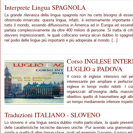
Interprete Lingua SPAGNOLA
La grande rilevanza della lingua spagnola non ha certo bisogno di esse
oltremodo rimarcata: questa lingua, infatti, è estremamente importante 
tutto il mondo, essendo diffusissima in America ed in Europa ed essen
parlata complessivamente da oltre 400 milioni di persone. Si tratta di cif
davvero impressionanti, le quali collocano senza alcun dubbio lo spagno
nel podio delle lingue più importanti e più adoperate al mondo. [...]
Corso INGLESE INTERM
LUGLIO a PADOVA
Il corso di inglese intensivo nel p
interessante per ampliare e perfezio
inglese in tempi molto ridotti. I cor
organizzati all’insegna della mass
obiettivo quello di trasmettere agli alli
un tempo mediamente inferiore rispetto 
Traduzioni ITALIANO - SLOVENO
Lo sloveno è una lingua senza dubbio molto particolare, la quale presen
delle caratteristiche tecniche davvero uniche. Pur avendo una grammati
simile a quella di altre lingue slave, quali ad esempio l’ucraino, il russo ed 