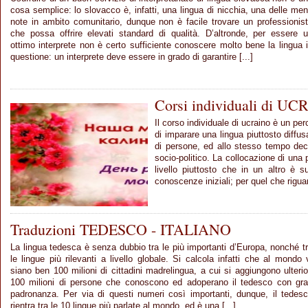
cosa semplice: lo slovacco è, infatti, una lingua di nicchia, una delle me
note in ambito comunitario, dunque non è facile trovare un professionis
che possa offrire elevati standard di qualità. D’altronde, per essere 
ottimo interprete non è certo sufficiente conoscere molto bene la lingua 
questione: un interprete deve essere in grado di garantire [...]
Corsi individuali di 
Il corso individuale di ucraino è un per
di imparare una lingua piuttosto diffus
di persone, ed allo stesso tempo dec
socio-politico. La collocazione di una
livello piuttosto che in un altro è 
conoscenze iniziali; per quel che riguard
Traduzioni TEDESCO - ITALIANO
La lingua tedesca è senza dubbio tra le più importanti d’Europa, nonché t
le lingue più rilevanti a livello globale. Si calcola infatti che al mondo 
siano ben 100 milioni di cittadini madrelingua, a cui si aggiungono ulterio
100 milioni di persone che conoscono ed adoperano il tedesco con gr
padronanza. Per via di questi numeri così importanti, dunque, il tedes
rientra tra le 10 lingue più parlate al mondo, ed è una [...]