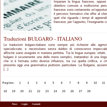
Imparare la lingua francese, oppur
obiettivo comune a moltissime perso
francese sono certamente un’opportun
il percorso formativo che offre al cli
quel che riguarda i tempi di apprendim
francese, per l’appunto, l’insegnante con
Traduzioni BULGARO - ITALIANO
Le traduzioni bulgaro-italiano sono sempre più richieste alle agenz
specializzate, e necessitano senza dubbio di conoscenze impeccabi
affinché siano eseguite in maniera perfetta. Tra le lingue europee, infatti, 
bulgaro è sicuramente una delle meno semplici, trattandosi di una ling
che si è formata sotto diverse influenze, tra cui quella cirillica, e c
presenta oggi una grammatica piuttosto particolare. La Bulgaria, assie
[...]
Pagine:
1
2
3
4
5
6
7
8
9
10
11
18
19
20
21
22
23
24
25
26
27
28
News
Login
Contatti