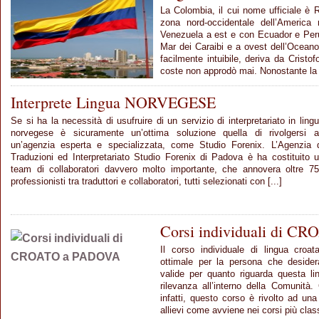
La Colombia, il cui nome ufficiale è R
zona nord-occidentale dell’America
Venezuela a est e con Ecuador e Per
Mar dei Caraibi e a ovest dell’Ocean
facilmente intuibile, deriva da Cristo
coste non approdò mai. Nonostante la 
Interprete Lingua NORVEGESE
Se si ha la necessità di usufruire di un servizio di interpretariato in ling
norvegese è sicuramente un’ottima soluzione quella di rivolgersi 
un’agenzia esperta e specializzata, come Studio Forenix. L’Agenzia 
Traduzioni ed Interpretariato Studio Forenix di Padova è ha costituito 
team di collaboratori davvero molto importante, che annovera oltre 7
professionisti tra traduttori e collaboratori, tutti selezionati con [...]
Corsi individuali di 
Il corso individuale di lingua cro
ottimale per la persona che deside
valide per quanto riguarda questa l
rilevanza all’interno della Comunit
infatti, questo corso è rivolto ad u
allievi come avviene nei corsi più classi