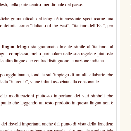
esh, nella parte centro-meridionale del paese.
stiche grammaticali del telugu è interessante specificarne una
sso definita come “Italiano of the East”, “italiano dell’Est”, per
lingua telugu
la
sia grammaticalmente simile all’italiano, al
ingua complessa, molto particolare nelle sue regole e piuttosto
alle altre lingue che contraddistinguono la nazione indiana.
ipo agglutinante, fondata sull’impiego di un alfasillabario che
detta “inerente”, viene infatti associata alla consonante.
lle modificazioni piuttosto importanti dei vari simboli che
l punto che leggendo un testo prodotto in questa lingua non è
dei risvolti importanti anche dal punto di vista della fonetica:
le parole telugu terminano per vocale, al punto da rendere tale