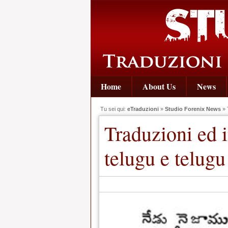
Home
About Us
News
Tu sei qui:
eTraduzioni
»
Studio Forenix News
» T
Traduzioni ed i
telugu e telugu 