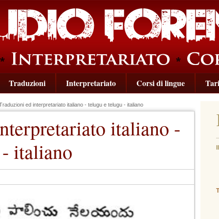
Traduzioni
Interpretariato
Corsi di lingue
Tari
raduzioni ed interpretariato italiano - telugu e telugu - italiano
nterpretariato italiano -
- italiano
I
(
T