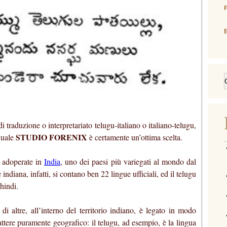
E
di traduzione o interpretariato telugu-italiano o italiano-telugu,
STUDIO FORENIX
quale
è certamente un’ottima scelta.
 adoperate in
India
, uno dei paesi più variegati al mondo dal
 indiana, infatti, si contano ben 22 lingue ufficiali, ed il telugu
hindi.
 di altre, all’interno del territorio indiano, è legato in modo
attere puramente geografico: il telugu, ad esempio, è la lingua