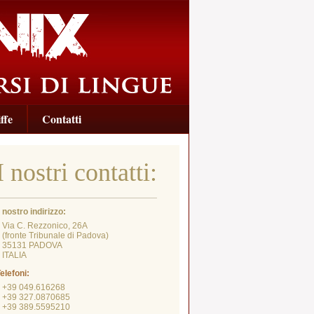
ffe
Contatti
I nostri contatti:
l nostro indirizzo:
Via C. Rezzonico, 26A
fronte Tribunale di Padova)
35131 PADOVA
ITALIA
elefoni:
+39 049.616268
+39 327.0870685
+39 389.5595210