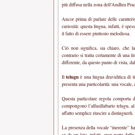
più diffusa nella zona dell’Andhra Prad
Ancor prima di parlare delle caratteri
curiosità: questa lingua, infatti, è spe
il fatto di essere piuttosto melodiosa.
Ciò non significa, sia chiaro, che 
contrario si tratta certamente di una l
differente, da questo punto di vista, d
telugu
Il
è una lingua draviditica di t
presenta una particolarità: una vocale, 
Questa particolare regola comporta de
compongono l’alfasillabario telugu, a
affatto semplice riuscire a distinguerli.
La presenza della vocale “inerente” ha 
se da un lato, infatti, gran parte del