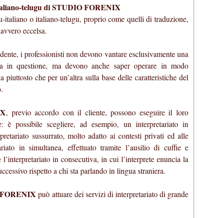
o italiano-telugu di STUDIO FORENIX
u-italiano o italiano-telugu, proprio come quelli di traduzione,
davvero eccelsa.
evidente, i professionisti non devono vantare esclusivamente una
ua in questione, ma devono anche saper operare in modo
 piuttosto che per un’altra sulla base delle caratteristiche del
o.
IX
, previo accordo con il cliente, possono eseguire il loro
e: è possibile scegliere, ad esempio, un interpretariato in
pretariato sussurrato, molto adatto ai contesti privati ed alle
tariato in simultanea, effettuato tramite l’ausilio di cuffie e
 l’interpretariato in consecutiva, in cui l’interprete enuncia la
essivo rispetto a chi sta parlando in lingua straniera.
 FORENIX
può attuare dei servizi di interpretariato di grande