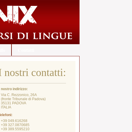
ffe
Contatti
I nostri contatti:
l nostro indirizzo:
Via C. Rezzonico, 26A
fronte Tribunale di Padova)
35131 PADOVA
ITALIA
elefoni:
+39 049.616268
+39 327.0870685
+39 389.5595210