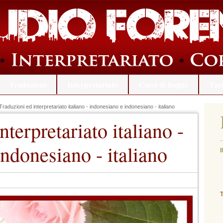
Traduzioni
Interpretariato
Corsi di lingue
Tari
raduzioni ed interpretariato italiano - indonesiano e indonesiano - italiano
nterpretariato italiano -
ndonesiano - italiano
I
(
T