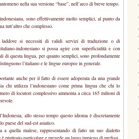
antomeno nella sua versione “base”, nell’arco di breve tempo.
indonesiana, sono effettivamente molto semplici, al punto da
ua tutt’altro che complesso.
laddove si necessiti di validi servizi di traduzione o di
 italiano-indonesiano si possa agire con superficialità e con
li di questa lingua, per quanto semplici, sono profondamente
distinguono l’italiano e le lingue europee in generale.
rtante anche per il fatto di essere adoperata da una grande
ia chi utilizza l’indonesiano come prima lingua che chi lo
mero di locutori complessivo ammonta a circa 165 milioni di
revole.
ll’Indonesia, allo stesso tempo questo idioma è discretamente
o paese del sud-est asiatico.
a a quella malese, rappresentando di fatto un suo dialetto
a è piuttosto particolare e prevede un largo impiego di prefissi.