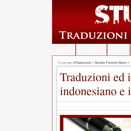
Home
About Us
News
Tu sei qui:
eTraduzioni
»
Studio Forenix News
» T
Traduzioni ed i
indonesiano e i