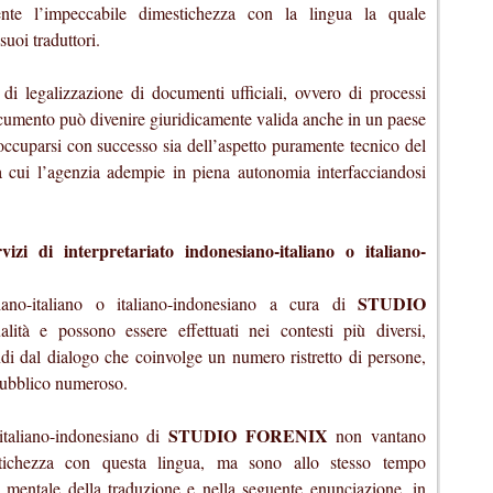
te l’impeccabile dimestichezza con la lingua la quale
suoi traduttori.
i di legalizzazione di documenti ufficiali, ovvero di processi
ocumento può divenire giuridicamente valida anche in un paese
ccuparsi con successo sia dell’aspetto puramente tecnico del
, a cui l’agenzia adempie in piena autonomia interfacciandosi
di interpretariato indonesiano-italiano o italiano-
STUDIO
siano-italiano o italiano-indonesiano a cura di
lità e possono essere effettuati nei contesti più diversi,
indi dal dialogo che coinvolge un numero ristretto di persone,
pubblico numeroso.
STUDIO FORENIX
 italiano-indonesiano di
non vantano
tichezza con questa lingua, ma sono allo stesso tempo
 mentale della traduzione e nella seguente enunciazione, in