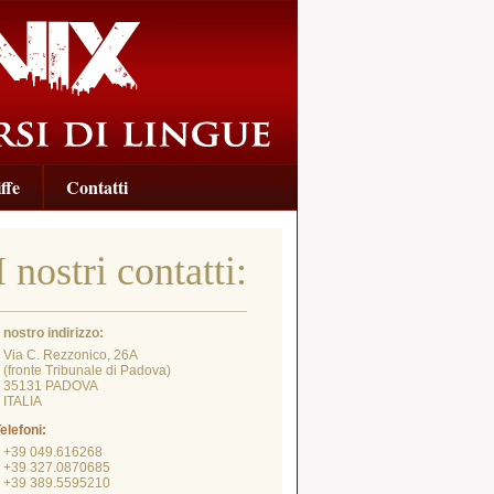
ffe
Contatti
I nostri contatti:
l nostro indirizzo:
Via C. Rezzonico, 26A
fronte Tribunale di Padova)
35131 PADOVA
ITALIA
elefoni:
+39 049.616268
+39 327.0870685
+39 389.5595210