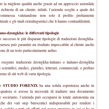
ire la migliore qualità anche grazie ad un approccio aziendale
richiesta di un cliente, infatti, l’azienda sceglie a quale dei
 commessa valutandone non solo il profilo prettamente
rale e gli studi extralinguistici che li hanno contraddistinti.
ano-dzongkha: le differenti tipologie
 successo le più disparate tipologie di traduzioni dzongkha-
guenza può garantire un risultato impeccabile al cliente anche
zione di un testo particolarmente arduo.
eseguire traduzioni dzongkha-italiano o italiano-dzongkha
 scientifici, medici, giuridici, letterari, commerciali, o perfino
erno di siti web di varia tipologia.
STUDIO FORENIX
he
ha una solida esperienza anche in
qualora si avesse la necessità di tradurre una documento
che societario, l’azienda può occuparsi in totale autonomia sia
che dei vari step burocratici indispensabili per rendere i
 valida a tutti gli effetti nel paese straniero in cui si ha in