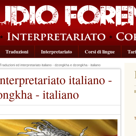
Traduzioni
Interpretariato
Corsi di lingue
Tari
Traduzioni ed interpretariato italiano - dzongkha e dzongkha - italiano
nterpretariato italiano -
ngkha - italiano
I
(
T