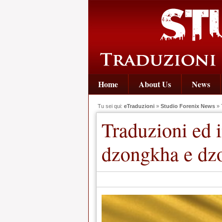
Home
About Us
News
Tu sei qui:
eTraduzioni
»
Studio Forenix News
» 
Traduzioni ed i
dzongkha e dzo