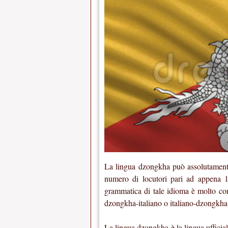
La lingua dzongkha può assolutamente
numero di locutori pari ad appena 1
grammatica di tale idioma è molto comp
dzongkha-italiano o italiano-dzongkha
La lingua dzongkha è la lingua ufficia