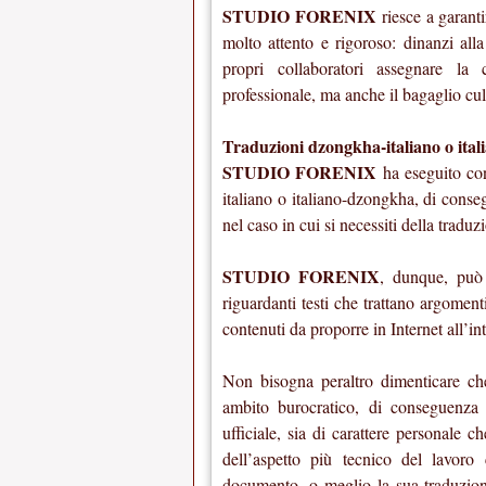
STUDIO FORENIX
riesce a garant
molto attento e rigoroso: dinanzi alla 
propri collaboratori assegnare la
professionale, ma anche il bagaglio cultu
Traduzioni dzongkha-italiano o itali
STUDIO FORENIX
ha eseguito con
italiano o italiano-dzongkha, di conse
nel caso in cui si necessiti della tradu
STUDIO FORENIX
, dunque, può 
riguardanti testi che trattano argomenti
contenuti da proporre in Internet all’int
Non bisogna peraltro dimenticare c
ambito burocratico, di conseguenza 
ufficiale, sia di carattere personale 
dell’aspetto più tecnico del lavoro 
documento, o meglio la sua traduzione,