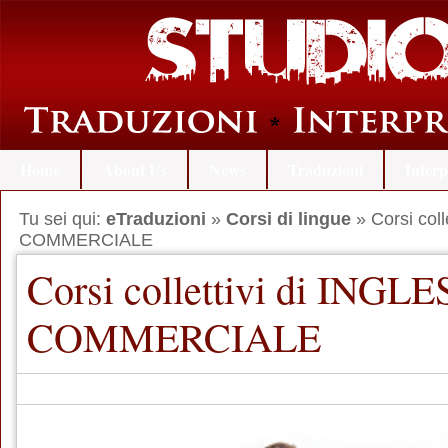
Home
About Us
News
Traduzioni
Interp
Tu sei qui:
eTraduzioni
»
Corsi di lingue
» Corsi coll
COMMERCIALE
Corsi collettivi di INGLE
COMMERCIALE