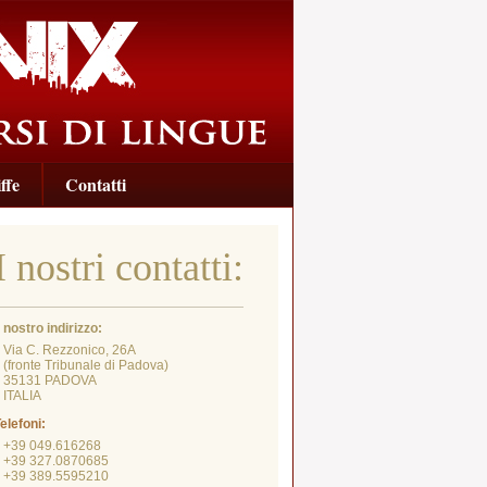
ffe
Contatti
I nostri contatti:
l nostro indirizzo:
Via C. Rezzonico, 26A
fronte Tribunale di Padova)
35131 PADOVA
ITALIA
elefoni:
+39 049.616268
+39 327.0870685
+39 389.5595210