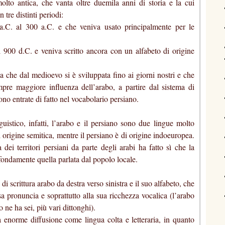
olto antica, che vanta oltre duemila anni di storia e la cui
tre distinti periodi:
a.C. al 300 a.C. e che veniva usato principalmente per le
l 900 d.C. e veniva scritto ancora con un alfabeto di origine
a che dal medioevo si è sviluppata fino ai giorni nostri e che
pre maggiore influenza dell’arabo, a partire dal sistema di
ono entrate di fatto nel vocabolario persiano.
uistico, infatti, l’arabo e il persiano sono due lingue molto
i origine semitica, mentre il persiano è di origine indoeuropea.
dei territori persiani da parte degli arabi ha fatto sì che la
fondamente quella parlata dal popolo locale.
 di scrittura arabo da destra verso sinistra e il suo alfabeto, che
sa pronuncia e soprattutto alla sua ricchezza vocalica (l’arabo
o ne ha sei, più vari dittonghi).
a enorme diffusione come lingua colta e letteraria, in quanto