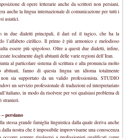
osizione di opere letterarie anche da scrittori non persiani,
ra anche la lingua internazionale di comunicazione per tutti i
 asiatici.
 in due dialetti principali, il dari ed il tagico, che ha la
zando l’alfabeto cirillico. Il primo è più armonico e melodioso
ulta essere più spigoloso. Oltre a questi due dialetti, infine,
lizzate localmente dagli abitanti delle varie regioni dell’Iran.
iunta al particolare sistema di scrittura e alla pronuncia molto
o abituati, fanno di questa lingua un idioma totalmente
e non sia supportato da un valido professionista. STUDIO
ovi un servizio professionale di traduzioni ed interpretariato
 all’italiano, in modo da risolvere per voi qualsiasi problema di
 stranieri.
o – persiano
alla stessa grande famiglia linguistica dalla quale deriva anche
rsa dalla nostra che è impossibile improvvisarne una conoscenza
 occorre sempre rivolgersi a professionisti qualificati come