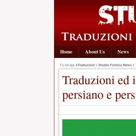
Home
About Us
News
Tu sei qui:
eTraduzioni
»
Studio Forenix News
» T
Traduzioni ed i
persiano e pers