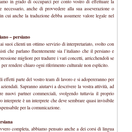
iamo in grado di occuparci per conto vostro di effettuare la
se necessario, anche di provvedere alla sua asseverazione o
o in cui anche la traduzione debba assumere valore legale nel
aliano – persiano
uoi clienti un ottimo servizio di interpretariato, svolto con
nisti che parlano fluentemente sia l’italiano che il persiano e
ressione migliore per tradurre i vari concetti, arricchendoli se
per rendere chiaro ogni riferimento culturale non esplicito.
 gli effetti parte del vostro team di lavoro e si adopereranno per
i aziendali. Sapranno aiutarvi a descrivere la vostra attività, ad
sire nuovi partner commerciali, svolgendo tuttavia il proprio
o interprete è un interprete che deve sembrare quasi invisibile
dispensabile per la comunicazione.
ersiana
davvero completa, abbiamo pensato anche a dei corsi di lingua