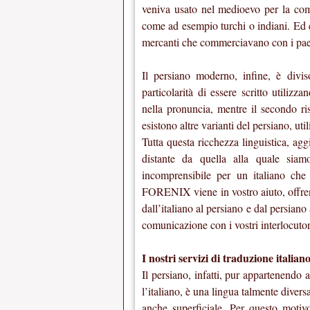
veniva usato nel medioevo per la comp
come ad esempio turchi o indiani. Ed e
mercanti che commerciavano con i paesi
Il persiano moderno, infine, è diviso
particolarità di essere scritto utiliz
nella pronuncia, mentre il secondo ris
esistono altre varianti del persiano, uti
Tutta questa ricchezza linguistica, agg
distante da quella alla quale siam
incomprensibile per un italiano ch
FORENIX viene in vostro aiuto, offrend
dall’italiano al persiano e dal persiano
comunicazione con i vostri interlocutori
I nostri servizi di traduzione italian
Il persiano, infatti, pur appartenendo 
l’italiano, è una lingua talmente dive
anche superficiale. Per questo motivo