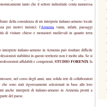
 economicamente tanto che il settore industriale conta numerosa
fruire della consulenza di un interprete italiano-armeno locale
ia per motivi turistici: l’
Armenia
vanta, infatti, paesaggi
ità di visitare chiese e monasteri medievali in quanto terra
 interprete italiano-armeno in Armenia può risultare difficile
fessionisti stabilitisi in questo territorio non è molto alta. Se si
STUDIO FORENIX
professionisti affidabili e competenti,
fa
ntessere, nel corso degli anni, una solida rete di collaboratori
 che sono stati rigorosamente selezionati in base alle loro
nti anche interpreti di italiano-armeno in Armenia pronti a
 parte del paese.