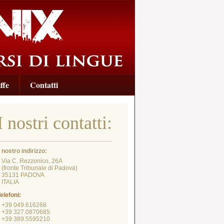
ffe
Contatti
I nostri contatti:
l nostro indirizzo:
Via C. Rezzonico, 26A
fronte Tribunale di Padova)
35131 PADOVA
ITALIA
elefoni:
+39 049.616268
+39 327.0870685
+39 389.5595210