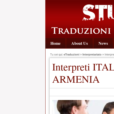
Home
About Us
News
Tu sei qui:
eTraduzioni
»
Interpretariato
» Interp
Interpreti I
ARMENIA