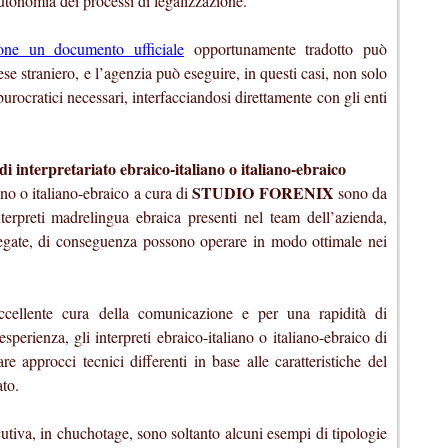
utonomia dei processi di legalizzazione.
ione un documento ufficiale
opportunamente tradotto può
ese straniero, e l’agenzia può eseguire, in questi casi, non solo
burocratici necessari, interfacciandosi direttamente con gli enti
interpretariato ebraico-italiano o italiano-ebraico
STUDIO FORENIX
iano o italiano-ebraico a cura di
sono da
nterpreti madrelingua ebraica presenti nel team dell’azienda,
iegate, di conseguenza possono operare in modo ottimale nei
eccellente cura della comunicazione e per una rapidità di
sperienza, gli interpreti ebraico-italiano o italiano-ebraico di
e approcci tecnici differenti in base alle caratteristiche del
ato.
cutiva, in chuchotage, sono soltanto alcuni esempi di tipologie