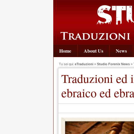
Home
About Us
News
Tu sei qui:
eTraduzioni
»
Studio Forenix News
» T
Traduzioni ed i
ebraico ed ebra