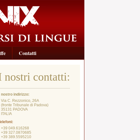
ffe
Contatti
I nostri contatti:
l nostro indirizzo:
Via C. Rezzonico, 26A
fronte Tribunale di Padova)
35131 PADOVA
ITALIA
elefoni:
+39 049.616268
+39 327.0870685
+39 389.5595210