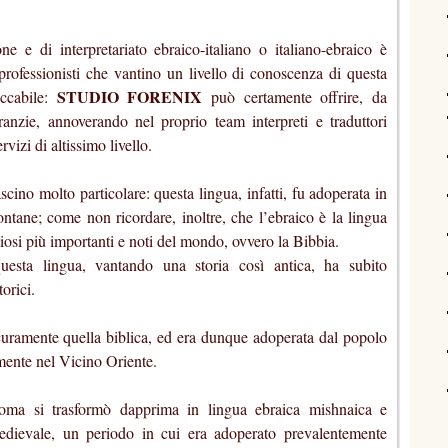
ne e di interpretariato ebraico-italiano o italiano-ebraico è
professionisti che vantino un livello di conoscenza di questa
STUDIO FORENIX
ccabile:
può certamente offrire, da
ranzie, annoverando nel proprio team interpreti e traduttori
vizi di altissimo livello.
cino molto particolare: questa lingua, infatti, fu adoperata in
ontane; come non ricordare, inoltre, che l’ebraico è la lingua
ligiosi più importanti e noti del mondo, ovvero la Bibbia.
esta lingua, vantando una storia così antica, ha subito
orici.
curamente quella biblica, ed era dunque adoperata dal popolo
mente nel Vicino Oriente.
idioma si trasformò dapprima in lingua ebraica mishnaica e
edievale, un periodo in cui era adoperato prevalentemente