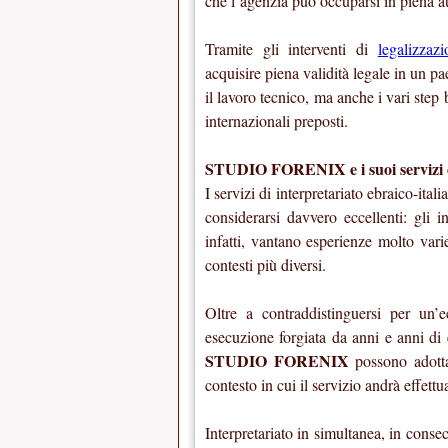
che l’agenzia può occuparsi in piena a
Tramite gli interventi di
legalizzaz
acquisire piena validità legale in un pa
il lavoro tecnico, ma anche i vari step 
internazionali preposti.
STUDIO FORENIX e i suoi servizi di 
I servizi di interpretariato ebraico-ital
considerarsi davvero eccellenti: gli i
infatti, vantano esperienze molto var
contesti più diversi.
Oltre a contraddistinguersi per un’
esecuzione forgiata da anni e anni di e
STUDIO FORENIX
possono adottar
contesto in cui il servizio andrà effettu
Interpretariato in simultanea, in conse