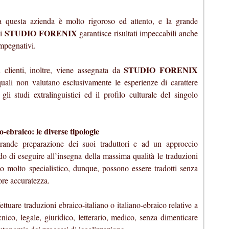
da questa azienda è molto rigoroso ed attento, e la grande
STUDIO FORENIX
di
garantisce risultati impeccabili anche
impegnativi.
STUDIO FORENIX
clienti, inoltre, viene assegnata da
 quali non valutano esclusivamente le esperienze di carattere
li studi extralinguistici ed il profilo culturale del singolo
o-ebraico: le diverse tipologie
grande preparazione dei suoi traduttori e ad un approccio
do di eseguire all’insegna della massima qualità le traduzioni
to molto specialistico, dunque, possono essere tradotti senza
ore accuratezza.
tuare traduzioni ebraico-italiano o italiano-ebraico relative a
cnico, legale, giuridico, letterario, medico, senza dimenticare